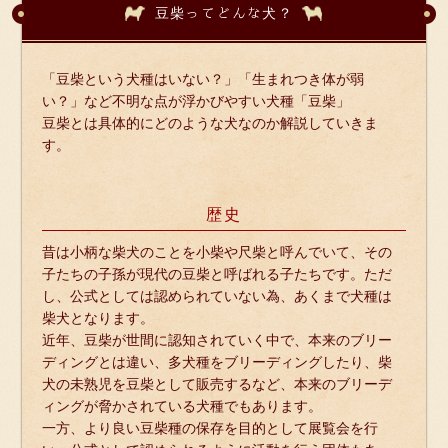
豆柴ってどんな犬？
「豆柴という犬種はいない？」「生まれつき体が弱
い？」など不明な点が浮かびやすい犬種「豆柴」
豆柴とは具体的にどのような犬なのか解説していきま
す。
歴史
昔は小柄な柴犬のことを小柴や尺柴と呼んでいて、その
子たちの子孫が現代の豆柴と呼ばれる子たちです。ただ
し、公式としては認められていない為、あくまで犬種は
柴犬となります。
近年、豆柴が世間に認知されていく中で、本来のブリー
ディングとは違い、多犬種をブリーディングしたり、柴
犬の未熟児を豆柴として販売するなど、本来のブリーデ
ィングが脅かされている犬種でもあります。
一方、より良い豆柴種の保存を目的として展覧会を行