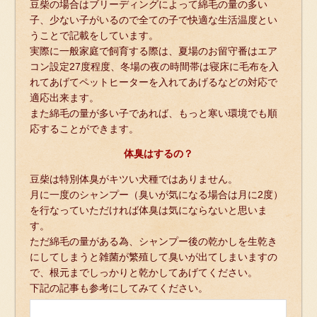
豆柴の場合はブリーディングによって綿毛の量の多い
子、少ない子がいるので全ての子で快適な生活温度とい
うことで記載をしています。
実際に一般家庭で飼育する際は、夏場のお留守番はエア
コン設定27度程度、冬場の夜の時間帯は寝床に毛布を入
れてあげてペットヒーターを入れてあげるなどの対応で
適応出来ます。
また綿毛の量が多い子であれば、もっと寒い環境でも順
応することができます。
体臭はするの？
豆柴は特別体臭がキツい犬種ではありません。
月に一度のシャンプー（臭いが気になる場合は月に2度）
を行なっていただければ体臭は気にならないと思いま
す。
ただ綿毛の量がある為、シャンプー後の乾かしを生乾き
にしてしまうと雑菌が繁殖して臭いが出てしまいますの
で、根元までしっかりと乾かしてあげてください。
下記の記事も参考にしてみてください。