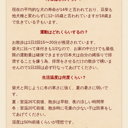
現在の平均的な犬の寿命が14年と言われており、豆柴も
他犬種と変わらずに12~15歳と言われていますが18歳ま
で生きている子もいます。
運動はどれくらいするの？
お散歩は1日2回15〜20分が推奨されています。
柴犬に比べて体付きも1/2なので、お家の中だけでも最低
限の運動量は確保できますが日本犬は自分の縄張りで排
泄することを嫌う為、排泄をさせるだけの散歩で構いま
せんので1日2回は必ず行なってあげてください。
生活温度は何度くらい？
柴犬と同じように冬の寒さに強く、夏の暑さに弱いで
す。
夏：室温26℃前後、散歩は早朝、夜の涼しい時間帯
冬：室温20℃前後、散歩時に毛量の少ない子は防寒をし
てあげてください。
湿度は50%前後くらいが理想です。