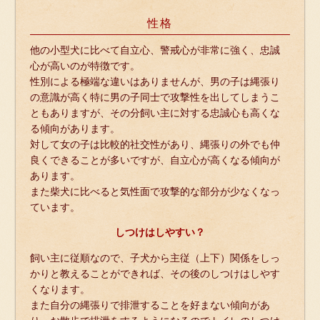
性格
他の小型犬に比べて自立心、警戒心が非常に強く、忠誠
心が高いのが特徴です。
性別による極端な違いはありませんが、男の子は縄張り
の意識が高く特に男の子同士で攻撃性を出してしまうこ
ともありますが、その分飼い主に対する忠誠心も高くな
る傾向があります。
対して女の子は比較的社交性があり、縄張りの外でも仲
良くできることが多いですが、自立心が高くなる傾向が
あります。
また柴犬に比べると気性面で攻撃的な部分が少なくなっ
ています。
しつけはしやすい？
飼い主に従順なので、子犬から主従（上下）関係をしっ
かりと教えることができれば、その後のしつけはしやす
くなります。
また自分の縄張りで排泄することを好まない傾向があ