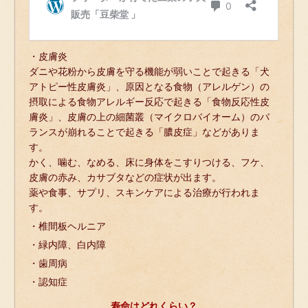
・皮膚炎
ダニや花粉から皮膚を守る機能が弱いことで起きる「犬
アトピー性皮膚炎」、原因となる食物（アレルゲン）の
摂取による食物アレルギー反応で起きる「食物反応性皮
膚炎」、皮膚の上の細菌叢（マイクロバイオーム）のバ
ランスが崩れることで起きる「膿皮症」などがありま
す。
かく、噛む、なめる、床に身体をこすりつける、フケ、
皮膚の赤み、カサブタなどの症状が出ます。
薬や食事、サプリ、スキンケアによる治療が行われま
す。
・椎間板ヘルニア
・緑内障、白内障
・歯周病
・認知症
寿命はどれくらい？