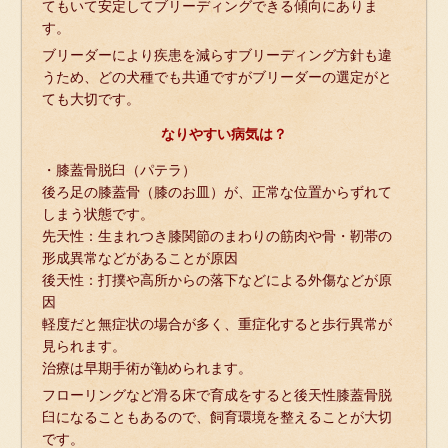
てもいて安定してブリーディングできる傾向にありま
す。
ブリーダーにより疾患を減らすブリーディング方針も違
うため、どの犬種でも共通ですがブリーダーの選定がと
ても大切です。
なりやすい病気は？
・膝蓋骨脱臼（パテラ）
後ろ足の膝蓋骨（膝のお皿）が、正常な位置からずれて
しまう状態です。
先天性：生まれつき膝関節のまわりの筋肉や骨・靭帯の
形成異常などがあることが原因
後天性：打撲や高所からの落下などによる外傷などが原
因
軽度だと無症状の場合が多く、重症化すると歩行異常が
見られます。
治療は早期手術が勧められます。
フローリングなど滑る床で育成をすると後天性膝蓋骨脱
臼になることもあるので、飼育環境を整えることが大切
です。