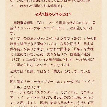
い、公式として認められるように活動を行う団体もあ
り、これからが期待される犬種です。
公式で認められるとは？
「国際畜犬連盟（FCI）」という世界の枠組みの中に「公
益法人ジャパンケネルクラブ（JKC）」が加盟していま
す。
そして「公益法人ジャパンケネルクラブ（JKC）」から血
統書を移行できる団体としては「公益社団法人 日本犬
保存会」がありますが、いずれの団体も「豆柴」を犬種
とは認めていないため、大きな括りの「国際畜犬連盟
（FCI）」に豆柴という犬種が認められず、それが公式と
して認められないということになります。
公式では「豆柴」ではなく「柴犬」になってしまいま
す。
同じ例で「ティーカッププードル」も公式では「トイプ
ードル」となります。
プードルも既に「スタンダード、ミディアム、ミニチュ
ア、トイ」と４区分されているため公式には認められに
くいと思いますし、同様に柴犬も日本犬という括りで言