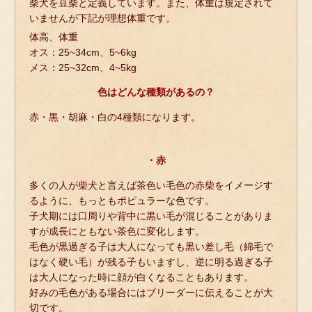
柴犬を豆柴と定義しています。また、体重は規定されて
いませんが下記が理想体重です。
体高、体重
オス：25~34cm、5~6kg
メス：25~32cm、4~5kg
色はどんな種類があるの？
赤・黒・胡麻・白の4種類になります。
・赤
多くの人が柴犬と言えば茶色い毛色の赤柴をイメージす
るように、もっともポピュラーな色です。
子犬期には口周りや背中に黒い毛が混じることがありま
すが成長にともない茶色に変化します。
毛色が黒過ぎる子は大人になっても黒い差し毛（綿毛で
はなく硬い毛）が残る子もいますし、逆に明る過ぎる子
は大人になった時に顔が白くなることもあります。
好みの毛色がある場合にはブリーダーに伝えることが大
切です。