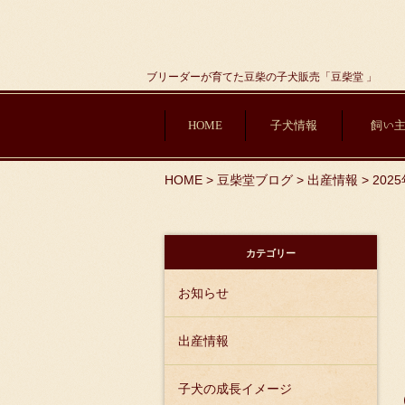
ブリーダーが育てた豆柴の子犬販売「豆柴堂 」
HOME
子犬情報
飼い
HOME
>
豆柴堂ブログ
>
出産情報
>
202
カテゴリー
お知らせ
出産情報
子犬の成長イメージ