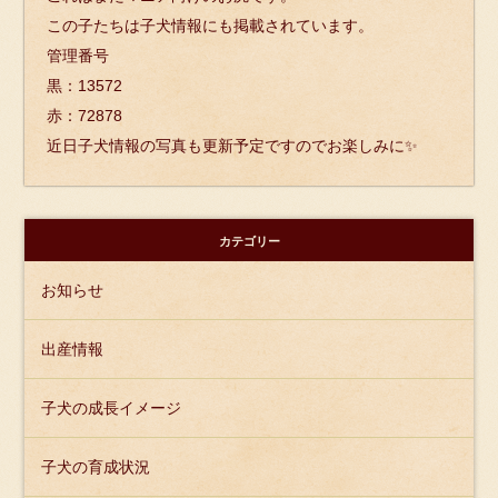
この子たちは子犬情報にも掲載されています。
管理番号
黒：13572
赤：72878
近日子犬情報の写真も更新予定ですのでお楽しみに✨
カテゴリー
お知らせ
出産情報
子犬の成長イメージ
子犬の育成状況