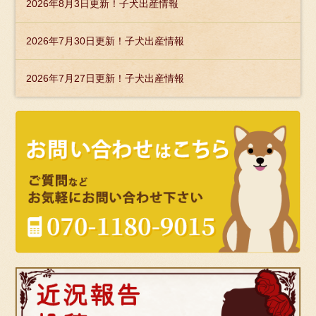
2026年8月3日更新！子犬出産情報
2026年7月30日更新！子犬出産情報
2026年7月27日更新！子犬出産情報