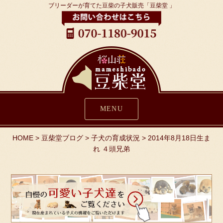
ブリーダーが育てた豆柴の子犬販売「豆柴堂 」
MENU
HOME
>
豆柴堂ブログ
>
子犬の育成状況
>
2014年8月18日生ま
れ ４頭兄弟