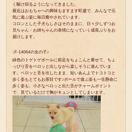
く駆け回るようになってきました。
最近はおもちゃへの興味もますます旺盛で、みんなで元
気に遊ぶ姿に毎日癒やされています。
コロンとした子犬らしさはそのままに、日々少しずつお
兄ちゃん・お姉ちゃんの表情になっていく成長ぶりをお
届けします。
↓F-14064の女の子♪
緑色のトゲトゲボールに前足をちょこんと乗せて、ちょ
っぴり舌をペロッと出しながら楽しそうに遊んでいま
す。ペロッと舌を出したまま、短いあんよでトコトコと
歩く姿もとてもお茶目です♪ボールで遊ぶ姿も一生懸命に
歩く姿も、小さなペロッと出た舌がチャームポイント
で、見ているだけで胸がキュンとしてしまいます。