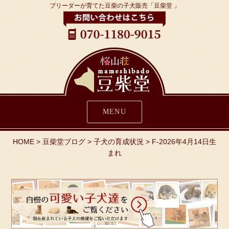
ブリーダーが育てた豆柴の子犬販売「豆柴堂 」
MENU
HOME
>
豆柴堂ブログ
>
子犬の育成状況
>
F-2026年4月14日生
まれ