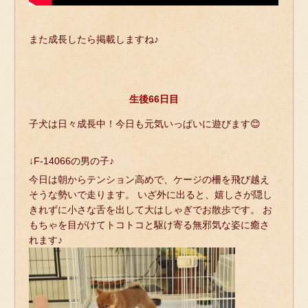
また成長したら掲載しますね♪
生後66日目
子犬は日々成長中！今日も元気いっぱいに遊びます😊
↓F-14066の男の子♪
今日は朝からテンション高めで、ケージの柵を飛び越え
そうな勢いで走ります。 いざ外に出ると、嬉しさが隠し
きれずに小さな舌を出して大はしゃぎでお散歩です。 お
もちゃを目がけてトコトコと駆け寄る無邪気な姿に癒さ
れます♪