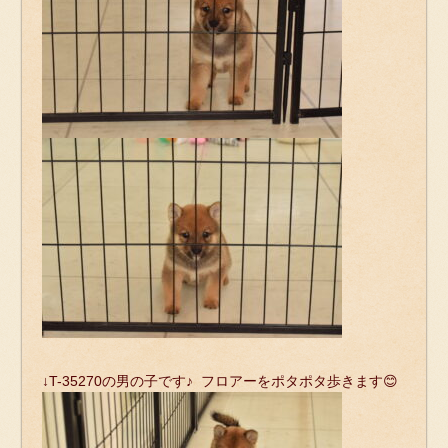
↓T-35270の男の子です♪ フロアーをポタポタ歩きます😊