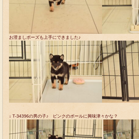
お澄ましポーズも上手にできました♪
↓ T-34396の男の子♪ ピンクのボールに興味津々かな？