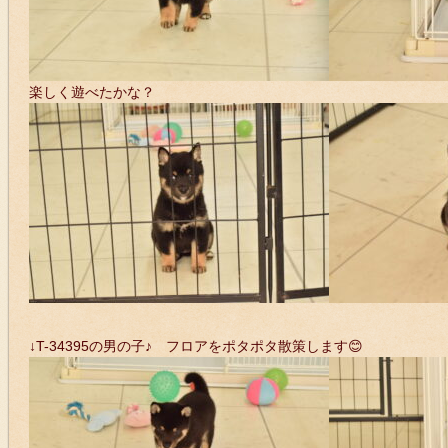
楽しく遊べたかな？
↓T-34395の男の子♪ フロアをポタポタ散策します😊