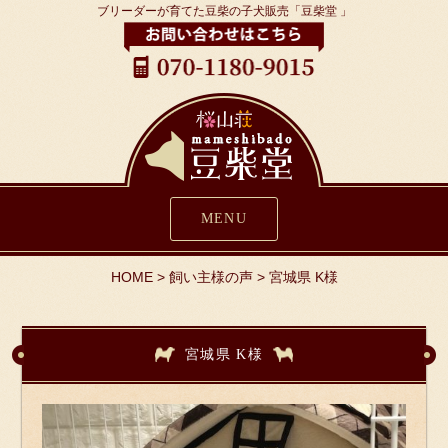
ブリーダーが育てた豆柴の子犬販売「豆柴堂 」
MENU
HOME
>
飼い主様の声
>
宮城県 K様
宮城県 K様